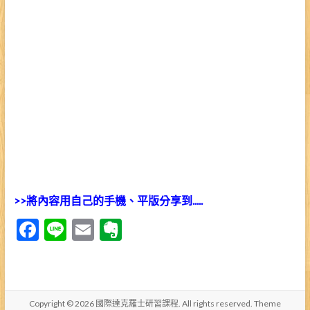
>>將內容用自己的手機、平版分享到.....
F
Li
E
E
ac
n
m
ve
e
e
ai
rn
b
l
ot
Copyright © 2026
國際達克羅士研習課程
. All rights reserved. Theme