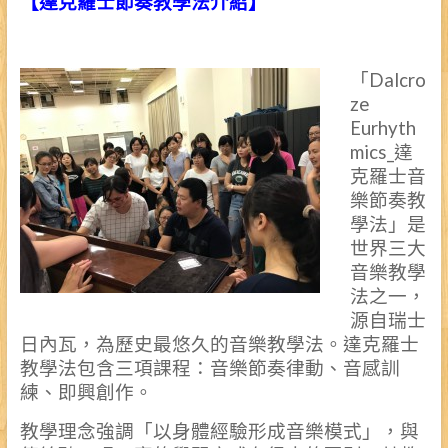
【達克羅士節奏教學法介紹】
「Dalcro
ze
Eurhyth
mics_達
克羅士音
樂節奏教
學法」是
世界三大
音樂教學
法之一，
源自瑞士
日內瓦，為歷史最悠久的音樂教學法。達克羅士
教學法包含三項課程：音樂節奏律動、音感訓
練、即興創作。
教學理念強調「以身體經驗形成音樂模式」，與