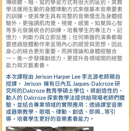
傳統聽、唱、寫的學習方式有很大的區別，其教
學法運用生動的身體律動方式來做基本音樂要素
的訓鍊，使其學生具有完整的音樂理念及身體經
驗外，更強調肌肉覺、視覺、感覺、知覺與心智
等多元發展統合的訓練，培養學生的專注力、記
憶力、判斷力與立即反應；任何樂器的演奏都需
要透過肢體動作來呈現內心的感受與思想，因此
身心的統合更形重要，而將理論和身體經驗合
一，進一步發揮創造力，更提升各領域間的統整
能力與文藝素養。
本次課程由 Jerison Harper Lee 李志源老師親自
授課，
Jerison 擁有日內瓦 Jaques-Dalcroze 研
究所的Dalcroze 教育學碩士學位，
將創造性的、
動人的 Dalcroze 探索教學法提供給現場老師們體
驗，
並結合專業領域的實際應用：
透過課堂音樂
或器樂教學、歌唱、律動、創造、即興…等引
導，
培養學生更好的音樂素養能力。