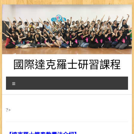
Skip
to
content
國際達克羅士研習課程
選
單
?>