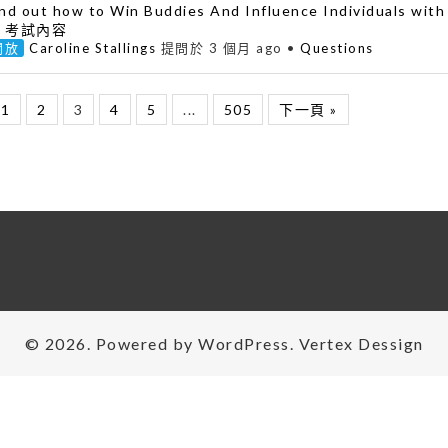
ind out how to Win Buddies And Influence Individuals wi
 考試內容
開放
Caroline Stallings
提問於 3 個月 ago
•
Questions
1
2
3
4
5
...
505
下一頁 »
© 2026. Powered by
WordPress
. Vertex
Dessign