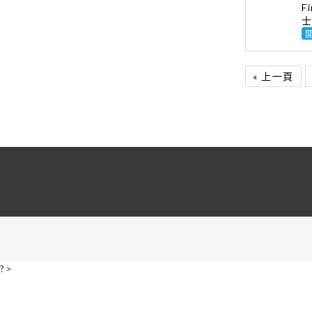
F
士
« 上一頁
?>